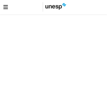
Eventos
Divulgação Científica
INSCRIÇÕES PRORROGADAS ATÉ 17/08 - XXXVIII Congresso
de Iniciação Científica da UNESP - CIC